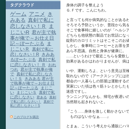
タグクラウド
身体の調子を整えよう
Ｇ.Ｆです。こんにちわ。
ゲーム
アニメ
き
みある
真剣で私に
と言っても何か病気的なことがある
そろそろ予防というか、普段から気
恋しなさい！Ｒ
ま
そこで食事時に嬉しいのが「ヘルシア
じこいR
君が主で執
どちらも他状態の製品でお世話にな
事が俺で～お仕え日
錠剤のカロリミットはそこそこのお
記～ぽーたぶる
ま
しかし、食事時にコーヒーとお茶を
じこいＲ
真剣で私に
あら不思議。自然と身体が健康に。
恋しなさい！R
きみあ
......というわけで最近こちらを愛
るぽーたぶる
真剣で私
効果があるかはわかりませんが、病
に恋しなさい！ Ｒ
おれ
つれ
君が主で執事が俺
いや、運動しろよ、という意見は至
で
真剣で私に恋しなさ
取れないので（アークスシップには
い！Ｓ
きみある 君が主
都会の一人暮らしの部屋は運動する
で執事が俺で～お仕え日
実家にいた頃は色々筋トレとかした
記～ぽーたぶる
まじこ
迷惑ですし。
い
まじこいＳ
真剣で私
ランニングなんかも、帰宅が夜遅い
に恋しなさい
君ある
真剣
当然朝も起きれないと。
で私に恋しなさい！
真剣で
私に恋しなさい！S
『こう......身体を激しく動かさ
ものはないかなぁ......』
このブログを購読
とまぁ、こういう考えから通販にハ