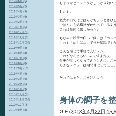
2012年6月 (5)
しょうがとニンニクがしっかり効い
2012年5月 (2)
しかも。
2012年4月 (3)
2012年3月 (5)
販売初日ではごはんがちょっとさび
2012年2月 (7)
ごはんにも結構汁がかかっているよ
2012年1月 (5)
これは単純に嬉しかった。
2011年12月 (6)
2011年11月 (8)
ちなみに松屋の白いご飯には「カル
これも「めしばな」で得た知識です
2011年10月 (10)
2011年9月 (8)
こんな感じで手軽で安いメシ。
2011年8月 (8)
これがなんともいいんですよねぇ。
2011年7月 (8)
仕事が忙しくなってきたときに、こ
2011年6月 (8)
好きなメニューは期間伸ばしてほしいな
2011年5月 (10)
2011年4月 (8)
それではまた、ごきげんよう。
2011年3月 (6)
2011年2月 (6)
2011年1月 (9)
2010年12月 (8)
身体の調子を
2010年11月 (10)
2010年10月 (8)
2010年9月 (8)
G.F
(
2013年4月22日 15: