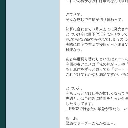
これで花粉がなければ最高なんですけど
さてさて。
そんな感じで年度が切り替わって。
決算に合わせて３月末までに発売さ
とはいけ今は目下PSO2ばかりやっ
PCでもPSVitaでもやれてしまうの
実際に自宅で布団で寝転がったままVi
極楽なう。
あと年度切り替わりといえばアニメ
今回の春アニメは「俺の妹が～」や
あと原作をずっと買ってた「デート
これだけでもかなり満足ですが、他
とはいえ。
今ちょっとだけ仕事が忙しくなって
先週とかは予想外に時間をとった仕
したりしてます。
...PSO2で行きたい緊急が来たら、
あーあ。
緊急ヴァーダーこんかなぁ～。