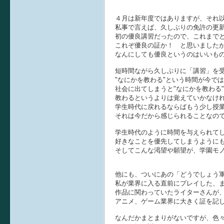
４月は新年度ではありますが、それ
私事で言えば、久しぶりの免許の更
初の優良講習だったので、これまで
これぞ優良の証か！ と思いました
なんにしても優良というのはいいも
短時間ながら久しぶりに「講習」を
"なにかを教わる"という時間が今で
社会に出てしまうと"なにかを教わる
教わるというよりは覚えていかなけ
学生時代に戻れるならばもう少し授
それは今だから感じられることなの
学生時代のように時間を与えられて
好きなことを優先してしまうように
そしてこんな渇望や願望が、学園モ
他にも、ついにあの「どうでしょう
私が業界に入る直前にプレイした、
作品に関わっていたライターさんが
アニメ、ゲーム業界に大きく証を記
なんだかまとまりがないですが、色