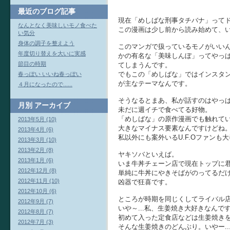
最近のブログ記事
現在「めしばな刑事タチバナ」って
なんとなく美味しいモノ食べた
この漫画は少し前から読み始めて、
い気分
身体の調子を整えよう
このマンガで扱っているモノがいい
年度切り替えを大いに実感
かの有名な「美味しんぼ」ってやっぱ
節目の時期
てしまうんです。
でもこの「めしばな」ではインスタ
春っぽい いいね春っぽい
が主なテーマなんです。
４月になったので......
そうなるとまあ、私が話すのはやっぱ
月別
アーカイブ
未だに週イチで食べてる好物。
「めしばな」の原作漫画でも触れて
2013年5月 (10)
大きなマイナス要素なんですけどね
2013年4月 (6)
私以外にも案外いるU.F.Oファンも大
2013年3月 (10)
2013年2月 (8)
ヤキソバといえば。
2013年1月 (6)
いま牛丼チェーン店で現在トップに
2012年12月 (8)
単純に牛丼にやきそばがのってるだ
2012年11月 (10)
凶器で狂喜です。
2012年10月 (6)
ところが時期を同じくしてライバル
2012年9月 (7)
いや～...私、生姜焼き大好きなんで
2012年8月 (7)
初めて入った定食店などは生姜焼き
2012年7月 (3)
そんな生姜焼きのどんぶり。いやー..