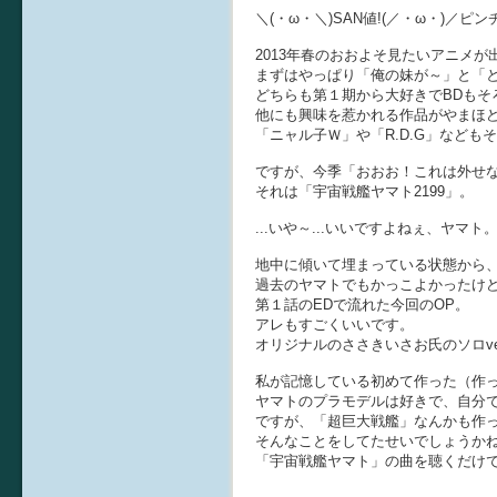
＼(・ω・＼)SAN値!(／・ω・)／ピンチ
2013年春のおおよそ見たいアニメが
まずはやっぱり「俺の妹が～」と「
どちらも第１期から大好きでBDもそ
他にも興味を惹かれる作品がやまほ
「ニャル子Ｗ」や「R.D.G」など
ですが、今季「おおお！これは外せ
それは「宇宙戦艦ヤマト2199」。
...いや～...いいですよねぇ、ヤマト
地中に傾いて埋まっている状態から
過去のヤマトでもかっこよかったけ
第１話のEDで流れた今回のOP。
アレもすごくいいです。
オリジナルのささきいさお氏のソロv
私が記憶している初めて作った（作
ヤマトのプラモデルは好きで、自分
ですが、「超巨大戦艦」なんかも作
そんなことをしてたせいでしょうか
「宇宙戦艦ヤマト」の曲を聴くだけ