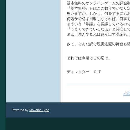
基本無料のオンラインゲームの課金
『基本無料』とはここ数年でかなり
思いますが、しかし、何をするにも
何処かで必ず回収しなければ、何事
そういう『常識』を認識しているので
『うまくできているなぁ』と関心し
まぁ、遊んで見れば欲が出て課金も
さて、そんな訳で現実逃避の舞台も
それでは今週はこの辺で。
ディレクター Ｇ.Ｆ
« 
Powered by
Movable Type