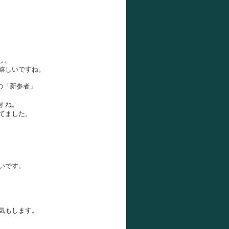
し。
嬉しいですね。
マの「新参者」
すね。
てました。
いです。
気もします。