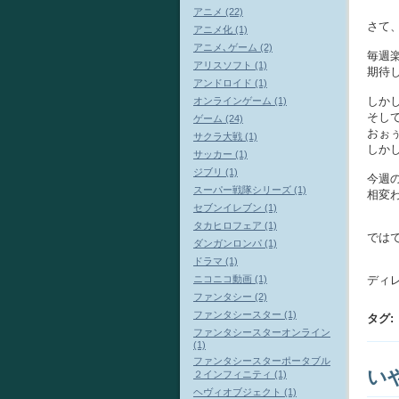
アニメ (22)
さて
アニメ化 (1)
アニメ､ゲーム (2)
毎週
アリスソフト (1)
期待し
アンドロイド (1)
しか
オンラインゲーム (1)
そして
ゲーム (24)
おぉ
サクラ大戦 (1)
しか
サッカー (1)
ジブリ (1)
今週
スーパー戦隊シリーズ (1)
相変
セブンイレブン (1)
タカヒロフェア (1)
では
ダンガンロンパ (1)
ドラマ (1)
ニコニコ動画 (1)
ディ
ファンタシー (2)
ファンタシースター (1)
タグ
:
ファンタシースターオンライン
(1)
ファンタシースターポータブル
い
２インフィニティ (1)
ヘヴィオブジェクト (1)