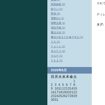
それ
西尾維新 (2)
超ラジ (1)
野球 (3)
ディ
電撃G's (1)
電撃文庫 (1)
タグ
:
電気予報 (1)
魔法少女 (1)
魔法少女まどか★マギカ (1)
ＣＳ (1)
Ｆａｔｅ (1)
ＭＨＰ３ (2)
ＮＧＰ (1)
ＰＳ３ (1)
2026年8月
日
月
火
水
木
金
土
1
2
3
4
5
6
7
8
9
10
11
12
13
14
15
16
17
18
19
20
21
22
23
24
25
26
27
28
29
30
31