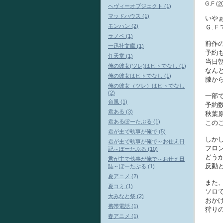
G.F
(
2
ヘヴィーオブジェクト (1)
マッドハウス (1)
いや
モンハン (2)
Ｇ.
ラノベ (1)
前作
一迅社文庫 (1)
予約
任天堂 (1)
当日
俺の彼女(ツレ)はヒトでなし (1)
なん
俺の彼女はヒトでなし (1)
膝か
俺の彼女（ツレ）はヒトでなし
(2)
一部
台風 (1)
予約
君ある (3)
秋葉
君あるぽーたぶる (1)
この
君が主で執事が俺で (5)
しか
君が主で執事が俺で～お仕え日
フロ
記～ぽーたぶる (10)
どう
君が主で執事が俺で～お仕え日
反動
誌～ぽーたぶる (1)
夏アニメ (2)
また
夏コミ (1)
ソロ
大みなと祭 (2)
おか
携帯電話 (1)
狩り
春アニメ (1)