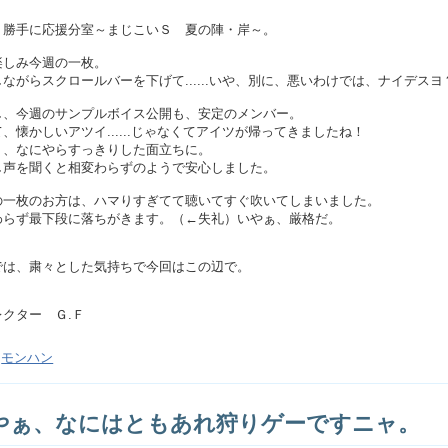
、勝手に応援分室～まじこいＳ 夏の陣・岸～。
楽しみ今週の一枚。
ながらスクロールバーを下げて......いや、別に、悪いわけでは、ナイデスヨ
し、今週のサンプルボイス公開も、安定のメンバー。
、懐かしいアツイ......じゃなくてアイツが帰ってきましたね！
ぅ、なにやらすっきりした面立ちに。
し声を聞くと相変わらずのようで安心しました。
の一枚のお方は、ハマりすぎてて聴いてすぐ吹いてしまいました。
わらず最下段に落ちがきます。（←失礼）いやぁ、厳格だ。
では、粛々とした気持ちで今回はこの辺で。
レクター Ｇ.Ｆ
モンハン
やぁ、なにはともあれ狩りゲーですニャ。