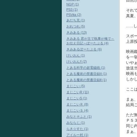
自然
NGP (1)
PS3 (1)
それ
PSVita (2)
真夏
あだち充 (1)
...
おれつれ (5)
きみある (13)
スポー
きみある 君が主で執事が俺で～
上原
お仕え日記～ぽーたぶる (4)
きみあるぽーたぶる (6)
映画鑑
けいおん (1)
を一
けいおん!! (2)
いや
とある科学の超電磁砲 (1)
放送
映画
とある魔術の禁書目録II (1)
しか
とある魔術の禁書目録Ⅱ (1)
まじこい (5)
ここ
まじこいR (11)
まじこいS (1)
まぁ
まじこいＲ (8)
結局
まじこいＳ (4)
ただ無
みなとそふと (1)
ＰＳ
みならじ (1)
同じ
らき☆すた (1)
まぁ、
アイルー村 (1)