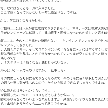
が節電的に空気を読んでくれたんでしょうか。
でも、なにはなくとも８月に入りました。
、ここで熱くなっておかないと一年は物足りないですね。
...しかし、何に熱くなろうかしら。
ツ観戦......は日ハムが首位攻防で３タテ食らうし、マリナーズは壊滅状態だ
投手がレンジャーズに移籍して、建山投手と同僚になったのが嬉しいと言えば
賞......は、今のところ観たい映画がない......ということでレンタルでドラ
挙レンタルしてきました。
ぁ、人情ミステリー、そしてコロンボばりの「ちなみに～」にはぞくぞくしま
当時は当然ながら見ることができなかったのでレンタルが空くのをずっと待っ
も楽しみです。
し、ミステリーは「熱くなる」感じじゃないなぁ。
はやっぱりゲームでもやりますか。（仕事しろ）
、その内忙しくなり何にもできなくなるので、今のうちに色々吸収しておきた
この辺も仕事に繋がるものなので、そういう観点で選んでしまうんですよね。
心に遊ぶのはモンハンくらいです......。
３が復活したのでＭＨＰ３ＨＤをどうしようか悩み中。
内容ならやらなくていいような気もしますが、綺麗なジンオウガを見て見たい
色々余裕がありそうなら......って感じですかね。