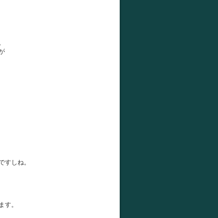
。
が
ですしね。
ます。