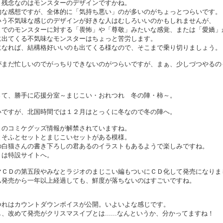
、残念なのはモンスターのデザインですかね。
的な感想ですが、全体的に「気持ち悪い」のが多いのがちょっとつらいです。
いう不気味な感じのデザインが好きな人はむしろいいのかもしれませんが、
までのモンスターに対する「畏怖」や「尊敬」みたいな感覚、または「愛嬌」
に出てくる不気味なモンスターはちょっと苦労します。
になれば、結構格好いいのも出てくる様なので、そこまで乗り切りましょう。
がまだ忙しいのでがっちりできないのがつらいですが、まぁ、少しづつやるの
さて、勝手に応援分室～まじこい・おれつれ 冬の陣・柿～。
いですが、北国時間では１２月はとっくに冬なので冬の陣へ。
とのコミケグッズ情報が解禁されていますね。
とそふとセットとまじこいセットがある模様。
の白猫さんの書き下ろしの君あるのイラストもあるようで楽しみですね。
くは特設サイトへ。
マＣＤの第五段やみなとラジオのまじこい編もついにＣＤ化して発売になりま
ム発売から一年以上経過しても、鮮度が落ちないのはすごいですね。
つれはカウントダウンボイスが公開。いよいよな感じです。
、改めて発売がクリスマスイブとは......なんというか、分かってますね！