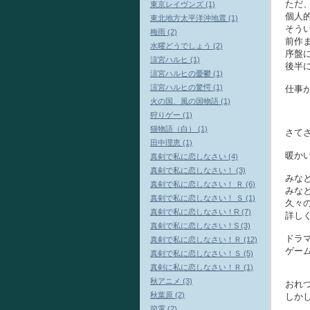
ただ
東京レイヴンズ (1)
個人
東北地方太平洋沖地震 (1)
そう
梅雨 (2)
前作
水曜どうでしょう (2)
序盤
涼宮ハルヒ (1)
後半
涼宮ハルヒの憂鬱 (1)
涼宮ハルヒの驚愕 (1)
仕事
火の国、風の国物語 (1)
狩りゲー (1)
猫物語（白） (1)
さて
田中理恵 (1)
暖か
真剣で私に恋しなさい (4)
真剣で私に恋しなさい！ (3)
みな
真剣で私に恋しなさい！ Ｒ (6)
みな
真剣で私に恋しなさい！ Ｓ (1)
久々
真剣で私に恋しなさい！R (7)
詳し
真剣で私に恋しなさい！S (3)
ドラ
真剣で私に恋しなさい！Ｒ (12)
ゲー
真剣で私に恋しなさい！Ｓ (5)
真剣に私に恋しなさい！Ｒ (1)
秋アニメ (3)
おれ
秋葉原 (2)
しかし
節電 (2)