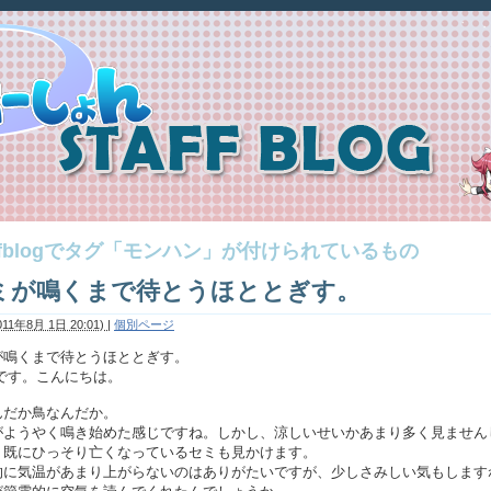
affblogでタグ「モンハン」が付けられているもの
ミが鳴くまで待とうほととぎす。
011年8月 1日 20:01)
|
個別ページ
が鳴くまで待とうほととぎす。
Ｆです。こんにちは。
んだか鳥なんだか。
がようやく鳴き始めた感じですね。しかし、涼しいせいかあまり多く見ません
、既にひっそり亡くなっているセミも見かけます。
的に気温があまり上がらないのはありがたいですが、少しさみしい気もします