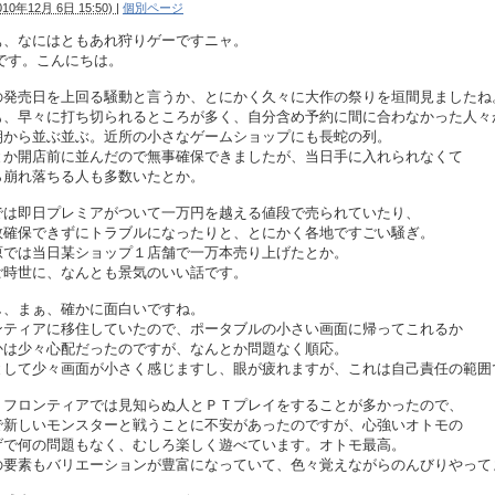
010年12月 6日 15:50)
|
個別ページ
ぁ、なにはともあれ狩りゲーですニャ。
Ｆです。こんにちは。
の発売日を上回る騒動と言うか、とにかく久々に大作の祭りを垣間見ましたね
も、早々に打ち切られるところが多く、自分含め予約に間に合わなかった人々
朝から並ぶ並ぶ。近所の小さなゲームショップにも長蛇の列。
とか開店前に並んだので無事確保できましたが、当日手に入れられなくて
ら崩れ落ちる人も多数いたとか。
では即日プレミアがついて一万円を越える値段で売られていたり、
数確保できずにトラブルになったりと、とにかく各地ですごい騒ぎ。
原では当日某ショップ１店舗で一万本売り上げたとか。
ご時世に、なんとも景気のいい話です。
し、まぁ、確かに面白いですね。
ンティアに移住していたので、ポータブルの小さい画面に帰ってこれるか
かは少々心配だったのですが、なんとか問題なく順応。
として少々画面が小さく感じますし、眼が疲れますが、これは自己責任の範囲
、フロンティアでは見知らぬ人とＰＴプレイをすることが多かったので、
で新しいモンスターと戦うことに不安があったのですが、心強いオトモの
げで何の問題もなく、むしろ楽しく遊べています。オトモ最高。
の要素もバリエーションが豊富になっていて、色々覚えながらのんびりやって