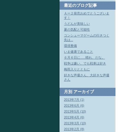
最近のブログ記事
Ａー２発売おめでとうございま
す！
うどんが美味しい
夏の気配と可能性
コンシューマゲームの行きつく
先は...
環境整備
いま健康であること
６月６日に......晴れ、だな。
戦争は嫌い、でも戦車は好き
梅雨入りとともに
好きな声優さん、大好きな声優
さん
月別
アーカイブ
2013年7月 (1)
2013年6月 (6)
2013年5月 (10)
2013年4月 (6)
2013年3月 (10)
2013年2月 (8)