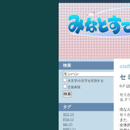
検索
st
セ
大文字/小文字を区別する
G.F
(
2
正規表現
セミ
Ｇ.
タグ
虫な
セミ
3DS (2)
iPod (1)
また
lain (2)
全体
MMO (1)