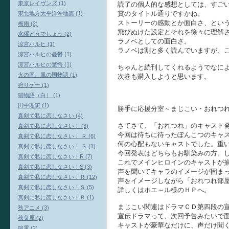
東京レイヴンズ (1)
読了の個人的な感想としては、すご
賞のタイトル通りですかね。
東北地方太平洋沖地震 (1)
ストーリーの感動とか面白さ、とい
梅雨 (2)
飛びぬけた設定とそれを徐々に理解
水曜どうでしょう (2)
ラノベとしての面白さ。
涼宮ハルヒ (1)
ラノベは割と多く読んでいますが、
涼宮ハルヒの憂鬱 (1)
涼宮ハルヒの驚愕 (1)
ちゃんと続刊してくれるようでなに
火の国、風の国物語 (1)
次巻も購入しようと思います。
狩りゲー (1)
猫物語（白） (1)
田中理恵 (1)
勝手に応援分室～まじこい・おれつ
真剣で私に恋しなさい (4)
さてさて、「おれつれ」のキャスト
真剣で私に恋しなさい！ (3)
今回は待ちに待ったぽんこつのキャ
真剣で私に恋しなさい！ Ｒ (6)
何の心配もないキャストでした。重
真剣で私に恋しなさい！ Ｓ (1)
今回発表はどちらもお馴染みの方。
真剣で私に恋しなさい！R (7)
これでメインヒロインのキャストが
真剣で私に恋しなさい！S (3)
声を聞いてキャラのイメージが固ま
真剣で私に恋しなさい！Ｒ (12)
声をイメージしながら「おれつれ部
真剣で私に恋しなさい！Ｓ (5)
詳しくはホエ～ル様のＨＰへ。
真剣に私に恋しなさい！Ｒ (1)
まじこい関連はドラマＣＤ第四段の
秋アニメ (3)
宣伝ドラマって、次回予告みたいで
秋葉原 (2)
キャストが豪華なだけに、声だけ聞
節電 (2)