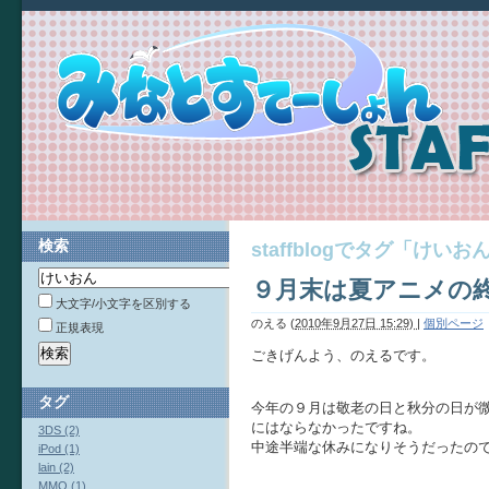
検索
staffblogでタグ「け
９月末は夏アニメの
大文字/小文字を区別する
のえる
(
2010年9月27日 15:29)
|
個別ページ
正規表現
ごきげんよう、のえるです。
タグ
今年の９月は敬老の日と秋分の日が
にはならなかったですね。
3DS (2)
中途半端な休みになりそうだったの
iPod (1)
lain (2)
MMO (1)