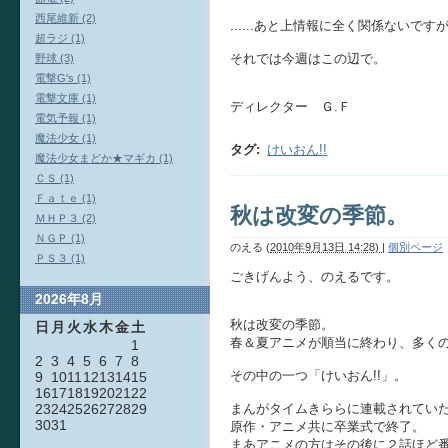
西尾維新 (2)
......あと上情報に全く関係ない
超ラジ (1)
それでは今週はこの辺で。
野球 (3)
電撃G's (1)
電撃文庫 (1)
ディレクター Ｇ.Ｆ
電気予報 (1)
魔法少女 (1)
タグ
:
けいおん!!
魔法少女まどか★マギカ (1)
ＣＳ (1)
Ｆａｔｅ (1)
秋は改変の季節。
ＭＨＰ３ (2)
ＮＧＰ (1)
のえる
(
2010年9月13日 14:28)
|
個別ページ
ＰＳ３ (1)
ごきげんよう、のえるです。
2026年8月
秋は改変の季節。
日
月
火
水
木
金
土
春＆夏アニメが順当に終わり、多くの
1
2
3
4
5
6
7
8
その中の一つ「けいおん!!」。
9
10
11
12
13
14
15
16
17
18
19
20
21
22
まんがタイムきららに連載されてい
23
24
25
26
27
28
29
30
31
原作・アニメ共に卒業式で終了。
まあアニメの方はその後に２話ほど