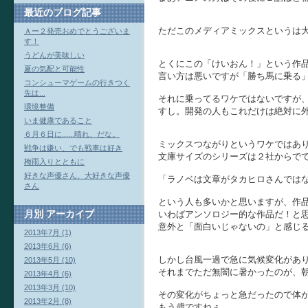
最近のブログ記事
ただこのメディアミックスというは
Ａー２発売おめでとうございま
す！
うどんが美味しい
とくにこの「けいおん！」という作
夏の気配と可能性
言い方は悪いですが「勝ち馬に乗る
コンシューマゲームの行きつく
先は...
それに乗ってるワケではないですが、9
環境整備
すし。開発の人もこれだけは絶対に
いま健康であること
６月６日に......晴れ、だな。
ミックスつながりというワケではあ
戦争は嫌い、でも戦車は好き
文庫サイズのシリーズは２社からで
梅雨入りとともに
好きな声優さん、大好きな声優
「ラノベは文章がタカヒロさんでは
さん
という人も多いかと思いますが、作
月別
アーカイブ
いわばアンソロジー的な作品だ！と
意外と「面白いじゃないの」と感じ
2013年7月 (1)
2013年6月 (6)
しかし台風一過で急に気候変化があ
2013年5月 (10)
それまでただ無闇に暑かったのが、
2013年4月 (6)
2013年3月 (10)
その変化がちょっと急だったので体
2013年2月 (8)
もう歳ですねぇ。