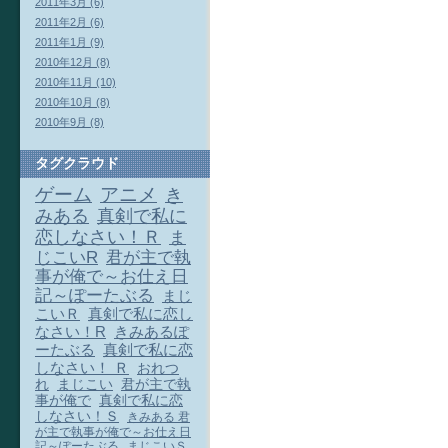
2011年3月 (6)
2011年2月 (6)
2011年1月 (9)
2010年12月 (8)
2010年11月 (10)
2010年10月 (8)
2010年9月 (8)
タグクラウド
ゲーム
アニメ
き
みある
真剣で私に
恋しなさい！Ｒ
ま
じこいR
君が主で執
事が俺で～お仕え日
記～ぽーたぶる
まじ
こいＲ
真剣で私に恋し
なさい！R
きみあるぽ
ーたぶる
真剣で私に恋
しなさい！ Ｒ
おれつ
れ
まじこい
君が主で執
事が俺で
真剣で私に恋
しなさい！Ｓ
きみある 君
が主で執事が俺で～お仕え日
記～ぽーたぶる
まじこいＳ