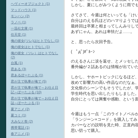
ヘヴィーオブジェクト (1)
しかし、夏にしがみつくように雨で
マッドハウス (1)
さてさて、今週は何といっても「けい
モンハン (2)
自分はのえる氏ほどのハマりようで
ラノベ (1)
最終回は卒業と相まってしんみりし
一迅社文庫 (1)
あずにゃん、あれは卑怯だよ......。
任天堂 (1)
俺の彼女(ツレ)はヒトでなし (1)
と、思ったら次回予告。
俺の彼女はヒトでなし (1)
( ﾟдﾟ)ﾎﾟｶｰﾝ
俺の彼女（ツレ）はヒトでなし
(2)
のえるさんに涙を返せ、とメッセし
台風 (1)
番外編が２話あるのは情報が出てい
君ある (3)
君あるぽーたぶる (1)
しかし、ヤホートピックになるほど
君が主で執事が俺で (5)
改めて影響力の高い作品なのだなぁ
文化祭のシーンでもそうでしたが、
君が主で執事が俺で～お仕え日
記～ぽーたぶる (10)
学生時代を思い出したりもしました
君が主で執事が俺で～お仕え日
自分にとっては興奮や感動、という
誌～ぽーたぶる (1)
夏アニメ (2)
今週はもう一点「このライトノベル
夏コミ (1)
「ランジーン×コード」を購入してみ
大みなと祭 (2)
カバーなどの説明を見た時、正直内
携帯電話 (1)
思い切って購入。
春アニメ (1)