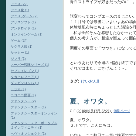
青白ストライプが好きだったのに...
アニメ (22)
アニメ化 (1)
話変わってコンプエースのまじこい
アニメ､ゲーム (2)
１１月号では最後にいよいよあの場
アリスソフト (1)
体験版配布時にちょっとした議論を
アンドロイド (1)
...私は全然そんな感想もたなかった
オンラインゲーム (1)
個人の考え方が、相違が際立って面白い
ゲーム (24)
サクラ大戦 (1)
調度その場面で「つづき」になって
サッカー (1)
ジブリ (1)
というあたりで今週の日記は終了で
スーパー戦隊シリーズ (1)
それではまた、ごきげんよう～。
セブンイレブン (1)
タカヒロフェア (1)
タグ
:
けいおん!!
ダンガンロンパ (1)
ドラマ (1)
ニコニコ動画 (1)
夏、オワタ。
ファンタシー (2)
ファンタシースター (1)
G.F
(
2010年9月17日 22:21)
|
個別ページ
ファンタシースターオンライン
(1)
夏、オワタ。
ファンタシースターポータブル
Ｇ.Ｆです。こんにちは。
２インフィニティ (1)
ヘヴィオブジェクト (1)
いやぁ、ここ数日で一気に晩夏です