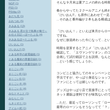
そんな９月末は夏アニメの終わる時
NGP (1)
PS3 (1)
春からやってた２クールアニメも終
PSVita (2)
「けいおん!!」も原作にあわせて一
あだち充 (1)
...そのあと番外編が２本もある構成
おれつれ (5)
きみある (13)
「けいおん！」といえば来月からロ
きみある 君が主で執事が俺で～
お仕え日記～ぽーたぶる (4)
ですね。
きみあるぽーたぶる (6)
なぜに放送終わった今になって...
けいおん (1)
時期を逆算するとアニメ「けいおん!
けいおん!! (2)
確認して、「エヴァンゲリオン」の
とある科学の超電磁砲 (1)
企画して試行錯誤で上を説得。なん
とある魔術の禁書目録II (1)
...という感じでしょうか。
とある魔術の禁書目録Ⅱ (1)
まじこい (5)
コンビニと協力してのキャンペーン
まじこいR (11)
手法ですが、やっぱり身近なショッ
まじこいS (1)
ファンにとっては嬉しいものです。
まじこいＲ (8)
まじこいＳ (4)
グッズはやっぱり店で直接手にとっ
みなとそふと (1)
ネット通販は便利ですが味気ないの
みならじ (1)
...ただ、最近ってローソンって「ロ
らき☆すた (1)
最寄のローソンもそうなってて「？
アイルー村 (1)