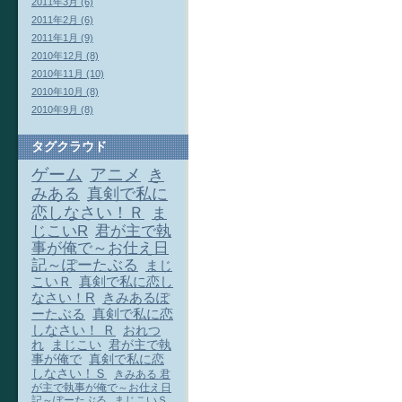
2011年3月 (6)
2011年2月 (6)
2011年1月 (9)
2010年12月 (8)
2010年11月 (10)
2010年10月 (8)
2010年9月 (8)
タグクラウド
ゲーム
アニメ
き
みある
真剣で私に
恋しなさい！Ｒ
ま
じこいR
君が主で執
事が俺で～お仕え日
記～ぽーたぶる
まじ
こいＲ
真剣で私に恋し
なさい！R
きみあるぽ
ーたぶる
真剣で私に恋
しなさい！ Ｒ
おれつ
れ
まじこい
君が主で執
事が俺で
真剣で私に恋
しなさい！Ｓ
きみある 君
が主で執事が俺で～お仕え日
記～ぽーたぶる
まじこいＳ