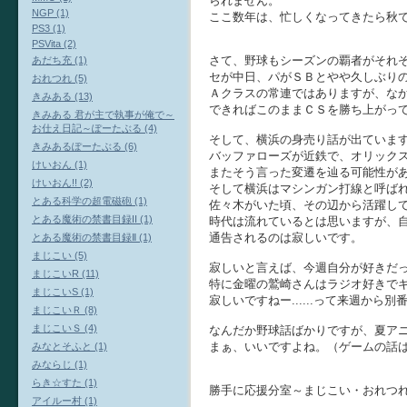
られません。
NGP (1)
ここ数年は、忙しくなってきたら秋ですね
PS3 (1)
PSVita (2)
さて、野球もシーズンの覇者がそれ
あだち充 (1)
セが中日、パがＳＢとやや久しぶり
おれつれ (5)
Ａクラスの常連ではありますが、な
きみある (13)
できればこのままＣＳを勝ち上がっ
きみある 君が主で執事が俺で～
お仕え日記～ぽーたぶる (4)
そして、横浜の身売り話が出ていま
きみあるぽーたぶる (6)
バッファローズが近鉄で、オリック
けいおん (1)
またそう言った変遷を辿る可能性が
けいおん!! (2)
そして横浜はマシンガン打線と呼ば
とある科学の超電磁砲 (1)
佐々木がいた頃、その辺から活躍し
とある魔術の禁書目録II (1)
時代は流れているとは思いますが、
通告されるのは寂しいです。
とある魔術の禁書目録Ⅱ (1)
まじこい (5)
寂しいと言えば、今週自分が好きだ
まじこいR (11)
特に金曜の鷲崎さんはラジオ好きで
まじこいS (1)
寂しいですねー......って来週か
まじこいＲ (8)
まじこいＳ (4)
なんだか野球話ばかりですが、夏ア
まぁ、いいですよね。（ゲームの話
みなとそふと (1)
みならじ (1)
らき☆すた (1)
勝手に応援分室～まじこい・おれつ
アイルー村 (1)