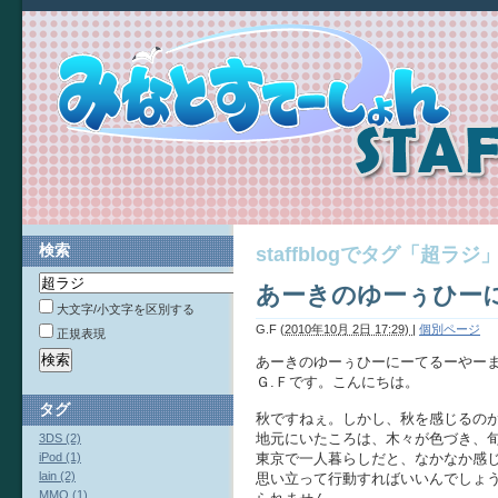
検索
staffblogでタグ「超
あーきのゆーぅひー
大文字/小文字を区別する
G.F
(
2010年10月 2日 17:29)
|
個別ページ
正規表現
あーきのゆーぅひーにーてるーやー
Ｇ.Ｆです。こんにちは。
タグ
秋ですねぇ。しかし、秋を感じるの
地元にいたころは、木々が色づき、
3DS (2)
iPod (1)
東京で一人暮らしだと、なかなか感
lain (2)
思い立って行動すればいいんでしょ
MMO (1)