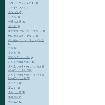
ヘヴィーオブジェクト (1)
マッドハウス (1)
モンハン (2)
ラノベ (1)
一迅社文庫 (1)
任天堂 (1)
俺の彼女(ツレ)はヒトでなし (1)
俺の彼女はヒトでなし (1)
俺の彼女（ツレ）はヒトでなし
(2)
台風 (1)
君ある (3)
君あるぽーたぶる (1)
君が主で執事が俺で (5)
君が主で執事が俺で～お仕え日
記～ぽーたぶる (10)
君が主で執事が俺で～お仕え日
誌～ぽーたぶる (1)
夏アニメ (2)
夏コミ (1)
大みなと祭 (2)
携帯電話 (1)
春アニメ (1)