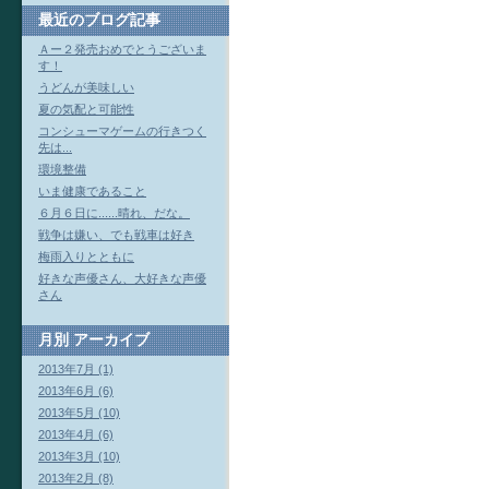
最近のブログ記事
Ａー２発売おめでとうございま
す！
うどんが美味しい
夏の気配と可能性
コンシューマゲームの行きつく
先は...
環境整備
いま健康であること
６月６日に......晴れ、だな。
戦争は嫌い、でも戦車は好き
梅雨入りとともに
好きな声優さん、大好きな声優
さん
月別
アーカイブ
2013年7月 (1)
2013年6月 (6)
2013年5月 (10)
2013年4月 (6)
2013年3月 (10)
2013年2月 (8)