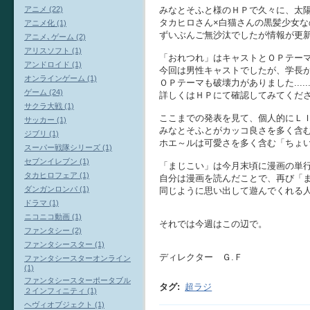
アニメ (22)
みなとそふと様のＨＰで久々に、太
タカヒロさん×白猫さんの黒髪少女
アニメ化 (1)
ずいぶんご無沙汰でしたが情報が更
アニメ､ゲーム (2)
アリスソフト (1)
「おれつれ」はキャストとＯＰテー
アンドロイド (1)
今回は男性キャストでしたが、学長
オンラインゲーム (1)
ＯＰテーマも破壊力がありました....
ゲーム (24)
詳しくはＨＰにて確認してみてくだ
サクラ大戦 (1)
ここまでの発表を見て、個人的にＬ
サッカー (1)
みなとそふとがカッコ良さを多く含
ジブリ (1)
ホエ～ルは可愛さを多く含む「ちょ
スーパー戦隊シリーズ (1)
セブンイレブン (1)
「まじこい」は今月末頃に漫画の単
タカヒロフェア (1)
自分は漫画を読んだことで、再び「
ダンガンロンパ (1)
同じように思い出して遊んでくれる
ドラマ (1)
ニコニコ動画 (1)
それでは今週はこの辺で。
ファンタシー (2)
ファンタシースター (1)
ディレクター Ｇ.Ｆ
ファンタシースターオンライン
(1)
ファンタシースターポータブル
タグ
:
超ラジ
２インフィニティ (1)
ヘヴィオブジェクト (1)