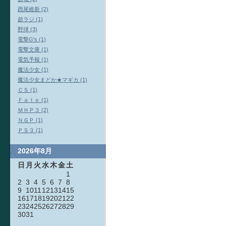
西尾維新 (2)
超ラジ (1)
野球 (3)
電撃G's (1)
電撃文庫 (1)
電気予報 (1)
魔法少女 (1)
魔法少女まどか★マギカ (1)
ＣＳ (1)
Ｆａｔｅ (1)
ＭＨＰ３ (2)
ＮＧＰ (1)
ＰＳ３ (1)
2026年8月
日
月
火
水
木
金
土
1
2
3
4
5
6
7
8
9
10
11
12
13
14
15
16
17
18
19
20
21
22
23
24
25
26
27
28
29
30
31