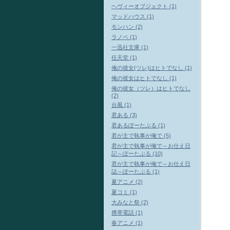
ヘヴィーオブジェクト (1)
マッドハウス (1)
モンハン (2)
ラノベ (1)
一迅社文庫 (1)
任天堂 (1)
俺の彼女(ツレ)はヒトでなし (1)
俺の彼女はヒトでなし (1)
俺の彼女（ツレ）はヒトでなし
(2)
台風 (1)
君ある (3)
君あるぽーたぶる (1)
君が主で執事が俺で (5)
君が主で執事が俺で～お仕え日
記～ぽーたぶる (10)
君が主で執事が俺で～お仕え日
誌～ぽーたぶる (1)
夏アニメ (2)
夏コミ (1)
大みなと祭 (2)
携帯電話 (1)
春アニメ (1)