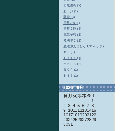
西尾維新 (2)
超ラジ (1)
野球 (3)
電撃G's (1)
電撃文庫 (1)
電気予報 (1)
魔法少女 (1)
魔法少女まどか★マギカ (1)
ＣＳ (1)
Ｆａｔｅ (1)
ＭＨＰ３ (2)
ＮＧＰ (1)
ＰＳ３ (1)
2026年8月
日
月
火
水
木
金
土
1
2
3
4
5
6
7
8
9
10
11
12
13
14
15
16
17
18
19
20
21
22
23
24
25
26
27
28
29
30
31