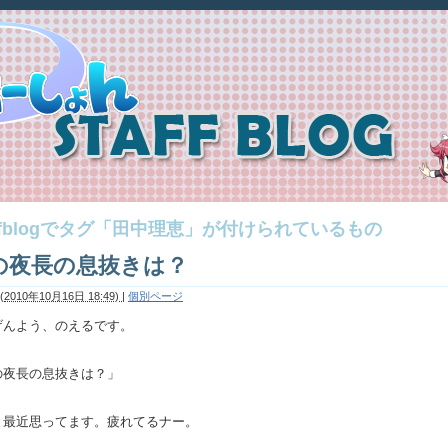
affblogでタグ「田中理恵」が付けられているもの
の夜長の息抜きは？
(
2010年10月16日 18:49)
|
個別ページ
げんよう、のえるです。
の夜長の息抜きは？」
と最近思ってます。疲れてるナー。