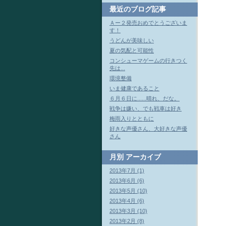
最近のブログ記事
Ａー２発売おめでとうございま
す！
うどんが美味しい
夏の気配と可能性
コンシューマゲームの行きつく
先は...
環境整備
いま健康であること
６月６日に......晴れ、だな。
戦争は嫌い、でも戦車は好き
梅雨入りとともに
好きな声優さん、大好きな声優
さん
月別
アーカイブ
2013年7月 (1)
2013年6月 (6)
2013年5月 (10)
2013年4月 (6)
2013年3月 (10)
2013年2月 (8)