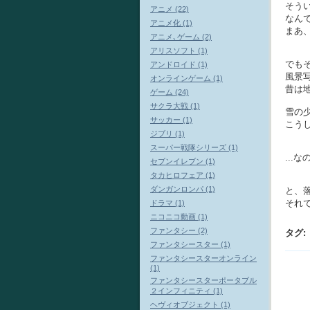
そう
アニメ (22)
なん
アニメ化 (1)
まあ
アニメ､ゲーム (2)
アリスソフト (1)
でも
アンドロイド (1)
風景
オンラインゲーム (1)
昔は地
ゲーム (24)
サクラ大戦 (1)
雪の
サッカー (1)
こう
ジブリ (1)
スーパー戦隊シリーズ (1)
..
セブンイレブン (1)
タカヒロフェア (1)
ダンガンロンパ (1)
と、
それ
ドラマ (1)
ニコニコ動画 (1)
ファンタシー (2)
タグ
:
ファンタシースター (1)
ファンタシースターオンライン
(1)
ファンタシースターポータブル
２インフィニティ (1)
ヘヴィオブジェクト (1)