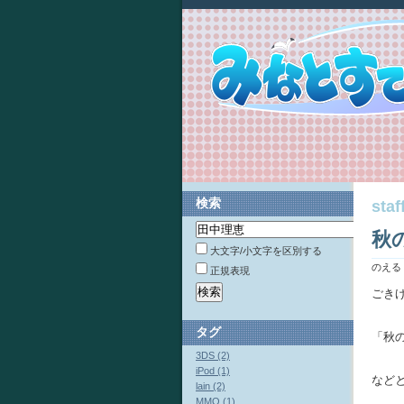
検索
st
秋
大文字/小文字を区別する
のえる
正規表現
ごき
タグ
「秋
3DS (2)
iPod (1)
など
lain (2)
MMO (1)