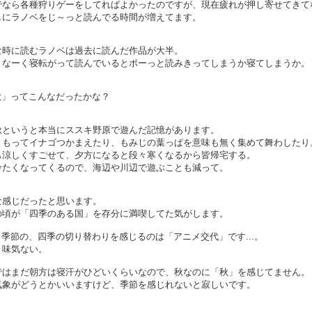
でなら各種狩りゲーをしてればよかったのですが、現在疲れが押し寄せてきて
しにラノベをじ～っと読んでる時間が増えてます。
な時に読むラノベは過去に読んだ作品が大半。
となーく寝転がって読んでいるとボーっと読みきってしまうか寝てしまうか。
「秋」ってこんなだったかな？
秋というと本当にススキ野原で遊んだ記憶があります。
ミもってイナゴつかまえたり、もみじの葉っぱを意味も無く集めて舞わしたり
も涼しくすごせて、夕方になると段々寒くなるから皆帰宅する。
冷たくなってくるので、海辺や川辺で遊ぶことも減って。
な感じだったと思います。
の頃が「四季のある国」を存分に満喫してた気がします。
いま季節の、四季の切り替わりを感じるのは「アニメ交代」です...。
と味気ない。
ではまだ朝方は寝汗がひどいくらいなので、秋なのに「秋」を感じてません。
気象がどうとかいいますけど、季節を感じれないと寂しいです。