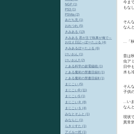
今ま
NGP (1)
もな
PS3 (1)
PSVita (2)
あだち充 (1)
そん
おれつれ (5)
なん
きみある (13)
きみある 君が主で執事が俺で～
...
お仕え日記～ぽーたぶる (4)
きみあるぽーたぶる (6)
けいおん (1)
昔は
けいおん!! (2)
虫ア
とある科学の超電磁砲 (1)
日中
水も
とある魔術の禁書目録II (1)
とある魔術の禁書目録Ⅱ (1)
まじこい (5)
そん
まじこいR (11)
子供
まじこいS (1)
...
まじこいＲ (8)
なん
まじこいＳ (4)
みなとそふと (1)
現状
みならじ (1)
異常
らき☆すた (1)
アイルー村 (1)