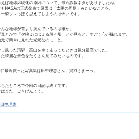
いえば地球温暖化の原因について、最近誤報ネタがありましたね。
でもNASAの正式発表で原因は「太陽の周期」みたいなことを。
、一瞬ソレっぽく思えてしまうのは怖いです。
そんな地球が昔より病んでいるのは確か。
写真とかで「夕映えにはえる段々畑」とか見ると、すごく心が揺れます。
元で簡単に見れた光景なのに...と。
少し残った飛騨・高山を車で走ってたときは気分最高でした。
した綺麗な景色をたくさん見てみたいものです。
.なのに最近買った写真集は田中理恵さん。揚羽さまーっ。
落ちたところで今回の日記は終了です。
ではまた、ごきげんよう。
田中理恵