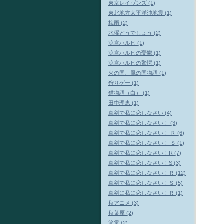
東京レイヴンズ (1)
東北地方太平洋沖地震 (1)
梅雨 (2)
水曜どうでしょう (2)
涼宮ハルヒ (1)
涼宮ハルヒの憂鬱 (1)
涼宮ハルヒの驚愕 (1)
火の国、風の国物語 (1)
狩りゲー (1)
猫物語（白） (1)
田中理恵 (1)
真剣で私に恋しなさい (4)
真剣で私に恋しなさい！ (3)
真剣で私に恋しなさい！ Ｒ (6)
真剣で私に恋しなさい！ Ｓ (1)
真剣で私に恋しなさい！R (7)
真剣で私に恋しなさい！S (3)
真剣で私に恋しなさい！Ｒ (12)
真剣で私に恋しなさい！Ｓ (5)
真剣に私に恋しなさい！Ｒ (1)
秋アニメ (3)
秋葉原 (2)
節電 (2)