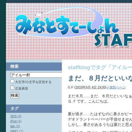
検索
staffblogでタグ「ア
まだ、８月だといいなぁ.
大文字/小文字を区別する
G.F
(
2010年9月 4日 19:00)
|
個別ページ
正規表現
まだ８月......まだ、８月だといいなぁ..
Ｇ.Ｆです。こんにちは。
タグ
夏が過ぎ......たはずなのに暑さが
3DS (2)
デオドラントペーパーが手放せませ
iPod (1)
しかし、暑さがあるうちは夏だと思
lain (2)
MMO (1)