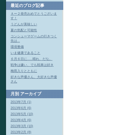
最近のブログ記事
Ａー２発売おめでとうございま
す！
うどんが美味しい
夏の気配と可能性
コンシューマゲームの行きつく
先は...
環境整備
いま健康であること
６月６日に......晴れ、だな。
戦争は嫌い、でも戦車は好き
梅雨入りとともに
好きな声優さん、大好きな声優
さん
月別
アーカイブ
2013年7月 (1)
2013年6月 (6)
2013年5月 (10)
2013年4月 (6)
2013年3月 (10)
2013年2月 (8)