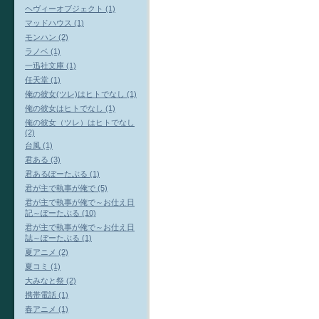
ヘヴィーオブジェクト (1)
マッドハウス (1)
モンハン (2)
ラノベ (1)
一迅社文庫 (1)
任天堂 (1)
俺の彼女(ツレ)はヒトでなし (1)
俺の彼女はヒトでなし (1)
俺の彼女（ツレ）はヒトでなし
(2)
台風 (1)
君ある (3)
君あるぽーたぶる (1)
君が主で執事が俺で (5)
君が主で執事が俺で～お仕え日
記～ぽーたぶる (10)
君が主で執事が俺で～お仕え日
誌～ぽーたぶる (1)
夏アニメ (2)
夏コミ (1)
大みなと祭 (2)
携帯電話 (1)
春アニメ (1)