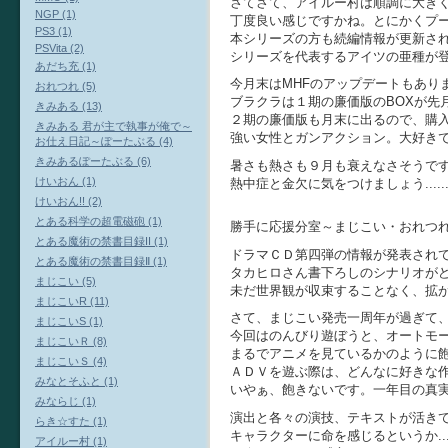
さてさて、アイルー村は順調に大き
NGP (1)
丁度良い感じですかね。とにかくプ
PS3 (1)
本シリーズの方も続編情報が更新さ
PSVita (2)
シリーズを代表するアイツの亜種が登場.
あだち充 (1)
今月末はMHFのアップデートもあり
おれつれ (5)
ブラクラは１期の廉価版のBOXが先
きみある (13)
２期の廉価版も月末に出るので、購
きみある 君が主で執事が俺で～
強い女性とガンアクション。大好き
お仕え日記～ぽーたぶる (4)
きみあるぽーたぶる (6)
暑さも熱さも９月も衰えなさそうで
けいおん (1)
熱中症と金欠に気をつけましょう.....
けいおん!! (2)
とある科学の超電磁砲 (1)
勝手に応援分室～まじこい・おれつ
とある魔術の禁書目録II (1)
ドラマＣＤ第四弾の情報が発表され
とある魔術の禁書目録Ⅱ (1)
タカヒロさん書下ろしのシナリオがどんど
まじこい (5)
未だ世界観が収束することなく、拡
まじこいR (11)
さて、まじこい発売一周年が過ぎて
まじこいS (1)
今回はのんびり遊ぼうと、オートモード
まじこいＲ (8)
まるでアニメを見ているかのように
まじこいＳ (4)
ＡＤＶを遊ぶ際は、どんなに好きな
みなとそふと (1)
いやぁ、飽きないです。一年目の真
みならじ (1)
演出と各々の演技、テキストが活き
らき☆すた (1)
キャラクターに命を感じるというか..
アイルー村 (1)