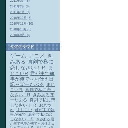
2011年3月 (6)
2011年2月 (6)
2011年1月 (9)
2010年12月 (8)
2010年11月 (10)
2010年10月 (8)
2010年9月 (8)
タグクラウド
ゲーム
アニメ
き
みある
真剣で私に
恋しなさい！Ｒ
ま
じこいR
君が主で執
事が俺で～お仕え日
記～ぽーたぶる
まじ
こいＲ
真剣で私に恋し
なさい！R
きみあるぽ
ーたぶる
真剣で私に恋
しなさい！ Ｒ
おれつ
れ
まじこい
君が主で執
事が俺で
真剣で私に恋
しなさい！Ｓ
きみある 君
が主で執事が俺で～お仕え日
記～ぽーたぶる
まじこいＳ