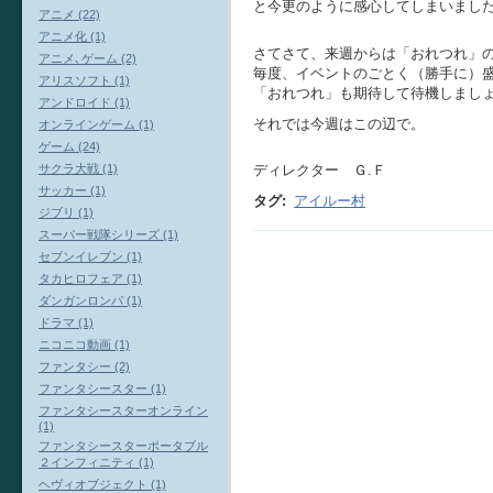
と今更のように感心してしまいまし
アニメ (22)
アニメ化 (1)
さてさて、来週からは「おれつれ」
アニメ､ゲーム (2)
毎度、イベントのごとく（勝手に）
アリスソフト (1)
「おれつれ」も期待して待機しまし
アンドロイド (1)
それでは今週はこの辺で。
オンラインゲーム (1)
ゲーム (24)
サクラ大戦 (1)
ディレクター Ｇ.Ｆ
サッカー (1)
タグ
:
アイルー村
ジブリ (1)
スーパー戦隊シリーズ (1)
セブンイレブン (1)
タカヒロフェア (1)
ダンガンロンパ (1)
ドラマ (1)
ニコニコ動画 (1)
ファンタシー (2)
ファンタシースター (1)
ファンタシースターオンライン
(1)
ファンタシースターポータブル
２インフィニティ (1)
ヘヴィオブジェクト (1)