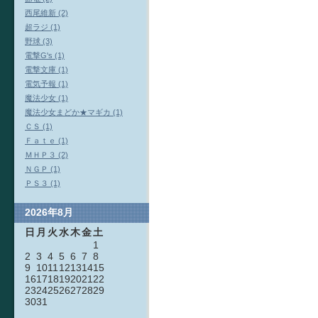
西尾維新 (2)
超ラジ (1)
野球 (3)
電撃G's (1)
電撃文庫 (1)
電気予報 (1)
魔法少女 (1)
魔法少女まどか★マギカ (1)
ＣＳ (1)
Ｆａｔｅ (1)
ＭＨＰ３ (2)
ＮＧＰ (1)
ＰＳ３ (1)
2026年8月
日
月
火
水
木
金
土
1
2
3
4
5
6
7
8
9
10
11
12
13
14
15
16
17
18
19
20
21
22
23
24
25
26
27
28
29
30
31