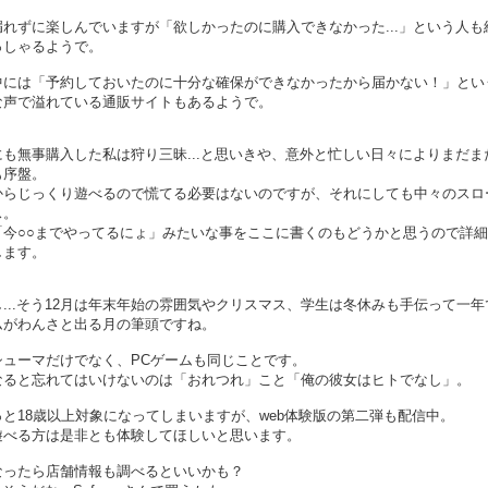
漏れずに楽しんでいますが「欲しかったのに購入できなかった...」という人も
っしゃるようで。
中には「予約しておいたのに十分な確保ができなかったから届かない！」とい
な声で溢れている通販サイトもあるようで。
にも無事購入した私は狩り三昧...と思いきや、意外と忙しい日々によりまだま
も序盤。
からじっくり遊べるので慌てる必要はないのですが、それにしても中々のスロ
ス。
「今○○までやってるにょ」みたいな事をここに書くのもどうかと思うので詳
します。
し...そう12月は年末年始の雰囲気やクリスマス、学生は冬休みも手伝って一年
ムがわんさと出る月の筆頭ですね。
シューマだけでなく、PCゲームも同じことです。
なると忘れてはいけないのは「おれつれ」こと「俺の彼女はヒトでなし」。
っと18歳以上対象になってしまいますが、web体験版の第二弾も配信中。
遊べる方は是非とも体験してほしいと思います。
なったら店舗情報も調べるといいかも？