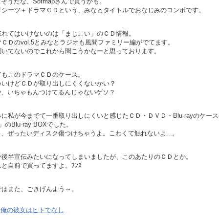
..そうだな、Sofmapさんで買うかも。
ドシーツ＋ドラマＣＤという、みなとタイトルでおなじみのコンボです。
忘れてはいけないのは「まじこい」のＣＤ情報。
ＣＤのvol.5とみなとラジオも風間ファミリー編がでてます。
聞いてないのでこれから聞こうかなーと思っております。
てもこのドラマＣＤのケース。
いいけどＣＤが取り出しにくくないかい？
いや、いちゃもんつけてるんじゃないゲソ？
に私が今までて一番取り出しにくいと感じたＣＤ・ＤＶＤ・Blu-rayのケー
n」のBlu-ray BOXでした。
アレ、ぜったいディスク傷つけちゃうよ。こわくて触れないよ...。
か後半宣伝みたいになってしまいましたが、このあたりのＣＤとか。
と自前で買ってますよ。ﾌﾝｽ
ではまた、ごきげんよう～。
俺の彼女はヒトでなし