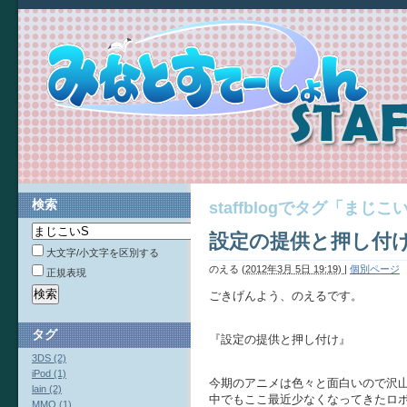
検索
staffblogでタグ「ま
設定の提供と押し付
大文字/小文字を区別する
のえる
(
2012年3月 5日 19:19)
|
個別ページ
正規表現
ごきげんよう、のえるです。
タグ
『設定の提供と押し付け』
3DS (2)
iPod (1)
今期のアニメは色々と面白いので沢
lain (2)
中でもここ最近少なくなってきたロ
MMO (1)