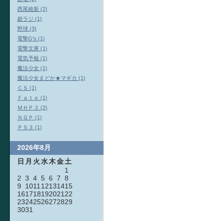
西尾維新 (2)
超ラジ (1)
野球 (3)
電撃G's (1)
電撃文庫 (1)
電気予報 (1)
魔法少女 (1)
魔法少女まどか★マギカ (1)
ＣＳ (1)
Ｆａｔｅ (1)
ＭＨＰ３ (2)
ＮＧＰ (1)
ＰＳ３ (1)
2026年8月
日
月
火
水
木
金
土
1
2
3
4
5
6
7
8
9
10
11
12
13
14
15
16
17
18
19
20
21
22
23
24
25
26
27
28
29
30
31