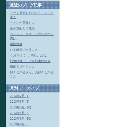
最近のブログ記事
Ａー２発売おめでとうございま
す！
うどんが美味しい
夏の気配と可能性
コンシューマゲームの行きつく
先は...
環境整備
いま健康であること
６月６日に......晴れ、だな。
戦争は嫌い、でも戦車は好き
梅雨入りとともに
好きな声優さん、大好きな声優
さん
月別
アーカイブ
2013年7月 (1)
2013年6月 (6)
2013年5月 (10)
2013年4月 (6)
2013年3月 (10)
2013年2月 (8)