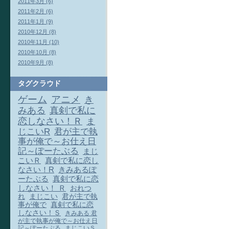
2011年3月 (6)
2011年2月 (6)
2011年1月 (9)
2010年12月 (8)
2010年11月 (10)
2010年10月 (8)
2010年9月 (8)
タグクラウド
ゲーム
アニメ
き
みある
真剣で私に
恋しなさい！Ｒ
ま
じこいR
君が主で執
事が俺で～お仕え日
記～ぽーたぶる
まじ
こいＲ
真剣で私に恋し
なさい！R
きみあるぽ
ーたぶる
真剣で私に恋
しなさい！ Ｒ
おれつ
れ
まじこい
君が主で執
事が俺で
真剣で私に恋
しなさい！Ｓ
きみある 君
が主で執事が俺で～お仕え日
記～ぽーたぶる
まじこいＳ