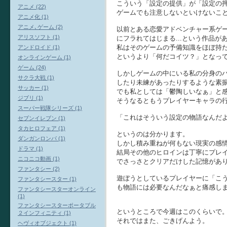
こういう「設定の提供」が「設定の
アニメ (22)
ゲームでも注意しないといけないこ
アニメ化 (1)
アニメ､ゲーム (2)
以前とある恋愛アドベンチャー系ゲ
アリスソフト (1)
にフラれてはじまる...という作品が
私はそのゲームの予備知識をほぼ持
アンドロイド (1)
というより「何だコイツ？」となっ
オンラインゲーム (1)
ゲーム (24)
しかしゲームの中にいる私の分身の
サクラ大戦 (1)
したり未練があったりするような素
サッカー (1)
でも私としては「鬱陶しいなぁ」と
ジブリ (1)
そうなるともうプレイヤーキャラの
スーパー戦隊シリーズ (1)
「これはそういう設定の物語なんだ
セブンイレブン (1)
タカヒロフェア (1)
というのは分かります。
ダンガンロンパ (1)
しかし積み重ねが何もない現実の感
ドラマ (1)
結局その他のヒロインは丁寧にプレ
ニコニコ動画 (1)
でさっさとクリアだけした記憶があ
ファンタシー (2)
遊ぼうとしているプレイヤーに「こ
ファンタシースター (1)
も物語には必要なんだなぁと痛感し
ファンタシースターオンライン
(1)
ファンタシースターポータブル
というところで今週はこのくらいで
２インフィニティ (1)
それではまた、ごきげんよう。
ヘヴィオブジェクト (1)