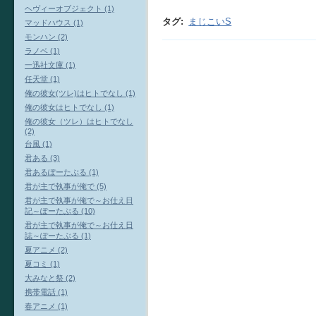
ヘヴィーオブジェクト (1)
タグ
:
まじこいS
マッドハウス (1)
モンハン (2)
ラノベ (1)
一迅社文庫 (1)
任天堂 (1)
俺の彼女(ツレ)はヒトでなし (1)
俺の彼女はヒトでなし (1)
俺の彼女（ツレ）はヒトでなし
(2)
台風 (1)
君ある (3)
君あるぽーたぶる (1)
君が主で執事が俺で (5)
君が主で執事が俺で～お仕え日
記～ぽーたぶる (10)
君が主で執事が俺で～お仕え日
誌～ぽーたぶる (1)
夏アニメ (2)
夏コミ (1)
大みなと祭 (2)
携帯電話 (1)
春アニメ (1)