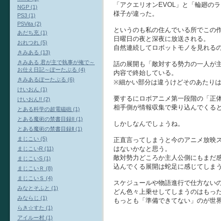
「アクエリオンEVOL」と「輪廻のラ
NGP (1)
様子が違った。
PS3 (1)
PSVita (2)
というのも私の住んでいる所でこの
あだち充 (1)
日曜日の夜と深夜に放送される。
おれつれ (5)
自然連続してロボットモノを見れるの
きみある (13)
きみある 君が主で執事が俺で～
話の展開も「敵対する勢力の一人が
お仕え日記～ぽーたぶる (4)
内容で終始している。
きみあるぽーたぶる (6)
※細かい部分は違うけどそのあたり
けいおん (1)
要するにロボアニメ第一段階の「正
けいおん!! (2)
相手側が情報収集で乗り込んでくる
とある科学の超電磁砲 (1)
とある魔術の禁書目録II (1)
しかしなんでしょうね。
とある魔術の禁書目録Ⅱ (1)
まじこい (5)
正直言ってしまうと今のアニメ放映
はないかなと思う。
まじこいR (11)
敵対勢力どころか主人公側にもまだ
まじこいS (1)
込んでくる展開は蛇足に感じてしま
まじこいＲ (8)
まじこいＳ (4)
スケジュールや物語進行で仕方ない
みなとそふと (1)
どん色々上乗せしてしまうのはもっ
みならじ (1)
もっとも「準備できてない」のが世
らき☆すた (1)
アイルー村 (1)